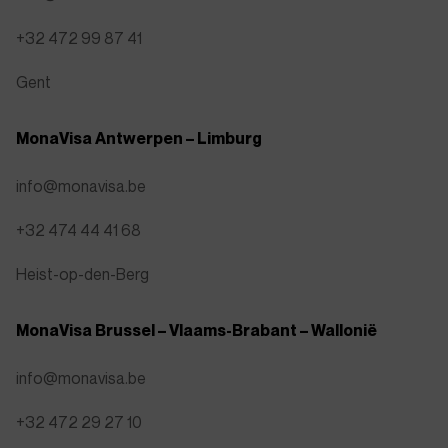
+32 472 99 87 41
Gent
MonaVisa Antwerpen – Limburg
info@monavisa.be
+32 474 44 41 68
Heist-op-den-Berg
MonaVisa Brussel – Vlaams-Brabant – Wallonië
info@monavisa.be
+32 472 29 27 10