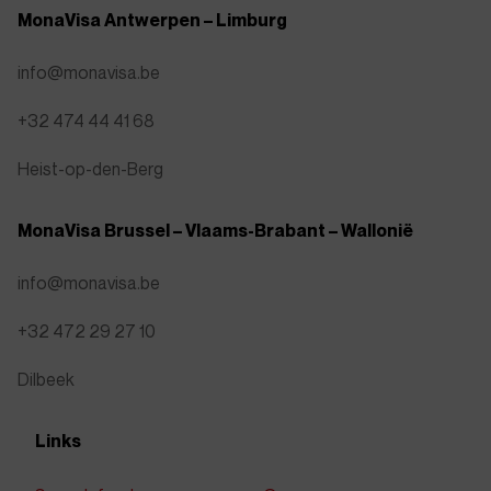
MonaVisa Antwerpen – Limburg
info@monavisa.be
+32 474 44 41 68
Heist-op-den-Berg
MonaVisa Brussel – Vlaams-Brabant – Wallonië
info@monavisa.be
+32 472 29 27 10
Dilbeek
Links