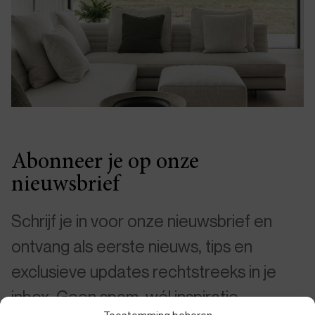
Abonneer je op onze
nieuwsbrief
Schrijf je in voor onze nieuwsbrief en
ontvang als eerste nieuws, tips en
exclusieve updates rechtstreeks in je
inbox. Geen spam, wél inspiratie.
Toestemming beheren