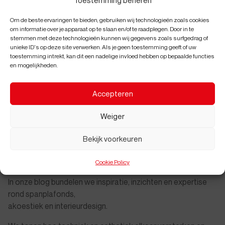
Om de beste ervaringen te bieden, gebruiken wij technologieën zoals cookies
om informatie over je apparaat op te slaan en/of te raadplegen. Door in te
stemmen met deze technologieën kunnen wij gegevens zoals surfgedrag of
E-mail
unieke ID's op deze site verwerken. Als je geen toestemming geeft of uw
toestemming intrekt, kan dit een nadelige invloed hebben op bepaalde functies
en mogelijkheden.
Accepteren
Abonneren
Weiger
Bekijk voorkeuren
Blog
Cookie Policy
In onze blog bundelen we inspiratie, inzichten en expertise
rond spanplafonds,
akoestiek en interieurdesign.