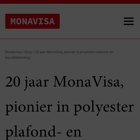
Monavisa
>
Blog
>
20 jaar MonaVisa, pionier in polyester plafond- en
wandbekleding.
20 jaar MonaVisa,
pionier in polyester
plafond- en